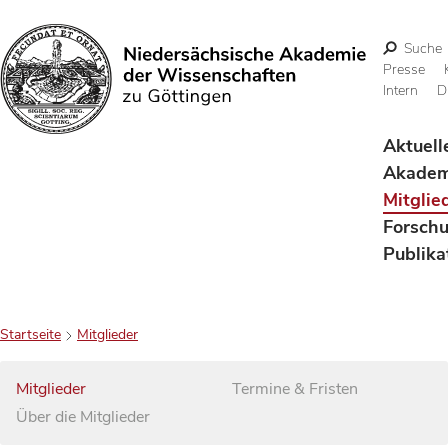
Suche
Presse
Intern
D
Suchen
Aktuell
Akadem
Mitglie
Forsch
Publika
Startseite
Mitglieder
Mitglieder
Termine & Fristen
Über die Mitglieder