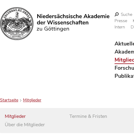
Suche
Presse
Intern
D
Suchen
Aktuell
Akadem
Mitglie
Forsch
Publika
Startseite
Mitglieder
Mitglieder
Termine & Fristen
Über die Mitglieder