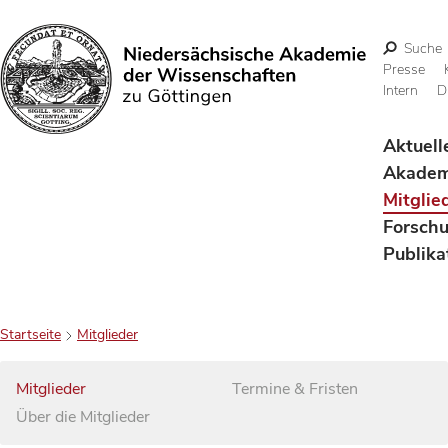
Suche
Presse
Intern
D
Suchen
Aktuell
Akadem
Mitglie
Forsch
Publika
Startseite
Mitglieder
Mitglieder
Termine & Fristen
Über die Mitglieder