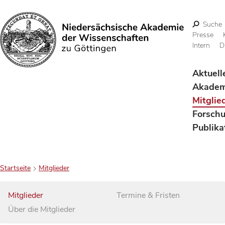
Suche
Presse
Intern
D
Suchen
Aktuell
Akadem
Mitglie
Forsch
Publika
Startseite
Mitglieder
Mitglieder
Termine & Fristen
Über die Mitglieder