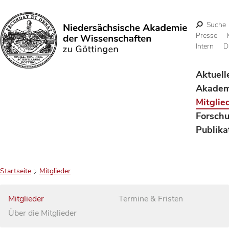
Suche
Presse
Intern
D
Suchen
Aktuell
Akadem
Mitglie
Forsch
Publika
Startseite
Mitglieder
Mitglieder
Termine & Fristen
Über die Mitglieder