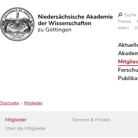
Suche
Presse
Intern
D
Suchen
Aktuell
Akadem
Mitglie
Forsch
Publika
Startseite
Mitglieder
Mitglieder
Termine & Fristen
Über die Mitglieder