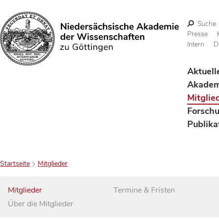
Suche
Presse
Intern
D
Suchen
Aktuell
Akadem
Mitglie
Forsch
Publika
Startseite
Mitglieder
Mitglieder
Termine & Fristen
Über die Mitglieder