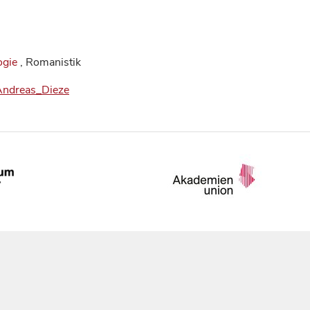
ogie
, Romanistik
_Andreas_Dieze