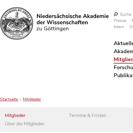
Suche
Presse
Intern
D
Suchen
Aktuell
Akadem
Mitglie
Forsch
Publika
Startseite
Mitglieder
Mitglieder
Termine & Fristen
Über die Mitglieder