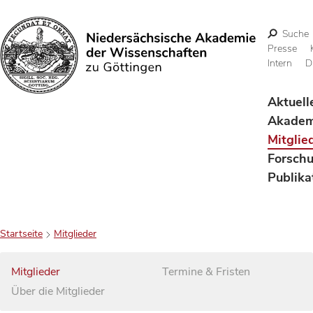
Suche
Presse
Intern
D
Suchen
Aktuell
Akadem
Mitglie
Forsch
Publika
Startseite
Mitglieder
Mitglieder
Termine & Fristen
Über die Mitglieder