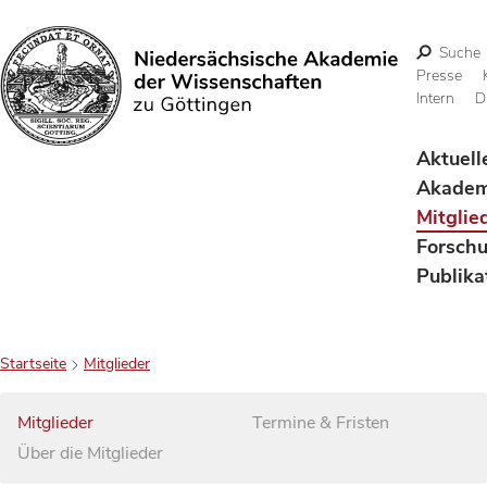
Suche
Presse
Intern
D
Suchen
Aktuell
Akadem
Mitglie
Forsch
Publika
Startseite
Mitglieder
Mitglieder
Termine & Fristen
Über die Mitglieder