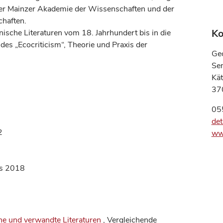
er Mainzer Akademie der Wissenschaften und der
chaften.
Ko
ische Literaturen vom 18. Jahrhundert bis in die
des „Ecocriticism“, Theorie und Praxis der
Geo
Sem
Kä
37
05
det
2
www
es 2018
e und verwandte Literaturen
, Vergleichende