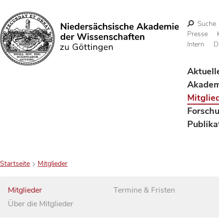
Suche
Presse
Intern
D
Suchen
Aktuell
Akadem
Mitglie
Forsch
Publika
Startseite
Mitglieder
Mitglieder
Termine & Fristen
Über die Mitglieder