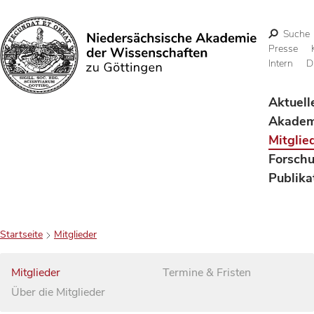
Suche
Presse
Intern
D
Suchen
Aktuell
Akadem
Mitglie
Forsch
Publika
Startseite
Mitglieder
Mitglieder
Termine & Fristen
Über die Mitglieder