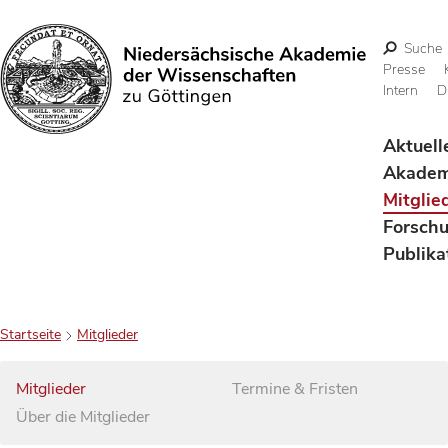
Suche
Presse
Intern
D
Suchen
Aktuell
Akadem
Mitglie
Forsch
Publika
Startseite
Mitglieder
Mitglieder
Termine & Fristen
Über die Mitglieder