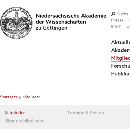
Suche
Presse
Intern
D
Suchen
Aktuell
Akadem
Mitglie
Forsch
Publika
Startseite
Mitglieder
Mitglieder
Termine & Fristen
Über die Mitglieder