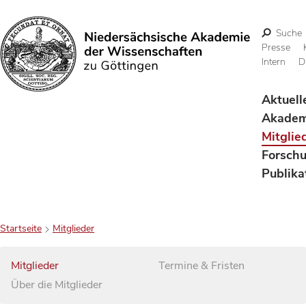
Suche
Presse
Intern
D
Suchen
Aktuell
Akadem
Mitglie
Forsch
Publika
Startseite
Mitglieder
Mitglieder
Termine & Fristen
Über die Mitglieder