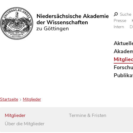
Suche
Presse
Intern
D
Suchen
Aktuell
Akadem
Mitglie
Forsch
Publika
Startseite
Mitglieder
Mitglieder
Termine & Fristen
Über die Mitglieder