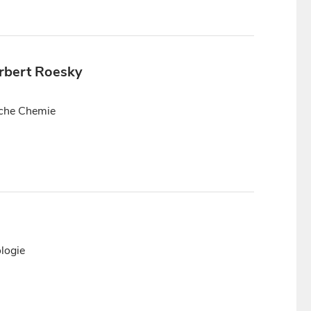
Herbert Roesky
che Chemie
logie