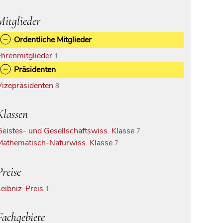
Mitglieder
Ordentliche Mitglieder
Ehrenmitglieder
1
Präsidenten
Vizepräsidenten
8
Klassen
Geistes- und Gesellschaftswiss. Klasse
7
Mathematisch-Naturwiss. Klasse
7
Preise
Leibniz-Preis
1
Fachgebiete