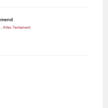
 Smend
,
Altes Testament