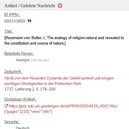
Artikel / Gelehrte Nachricht
ID (PPN) :
000333859
Titel :
[Rezension von: Butler, J., The analogy of religion natural and revealed to
the constitution and course of nature.]
Beteiligte Person :
Anonym
(Verfasser)
Zeitschrift :
Abriß von dem Neuesten Zustande der Gelehrsamkeit und einigen
wichtigen Streitigkeiten in der Politischen Welt
1737, Lieferung 2, S. 176-200
Digitalisat (Artikel) :
https://gdz.sub.uni-goettingen.de/id/PPN55550493X_0001?tify=
{"pages":[220],"view":"info"}
Sprache :
Deutsch