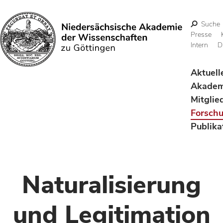
Suche
Presse
Intern
D
Suchen
Aktuell
Akadem
Mitglie
Forsch
Publika
Naturalisierung
und Legitimation