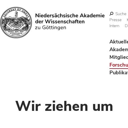
Suche
Presse
Intern
D
Suchen
Aktuell
Akadem
Mitglie
Forsch
Publika
Wir ziehen um