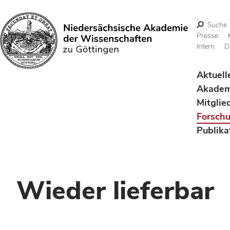
Suche
Presse
Intern
D
Suchen
Aktuell
Akadem
Mitglie
Forsch
Publika
Wieder lieferbar