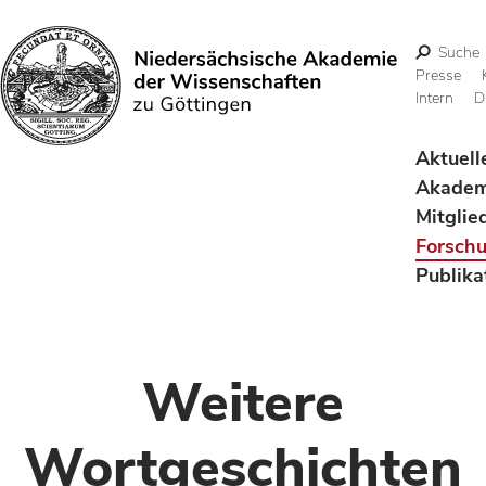
Suche
Presse
Intern
D
Suchen
Aktuell
Akadem
Mitglie
Forsch
Publika
Weitere
Wortgeschichten