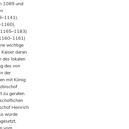
en 1089 und
on
38–1141),
–1160),
 (1165–1183).
 (1160–1161)
ine wichtige
m Kaiser daran
n des lokalen
ng des von
in der
men mit König
rzbischof
t zu geraten.
schöflichen
ischof Heinrich
nso wurde
gesetzt,
den vom