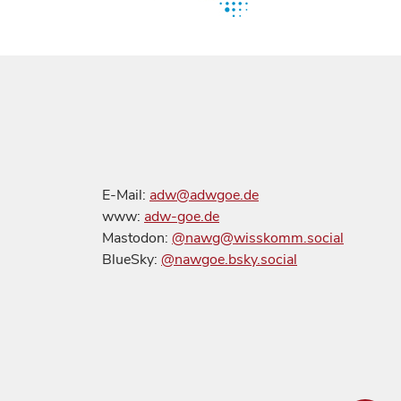
E-Mail:
adw@adwgoe.de
www:
adw-goe.de
Mastodon:
@nawg@wisskomm.social
BlueSky:
@nawgoe.bsky.social