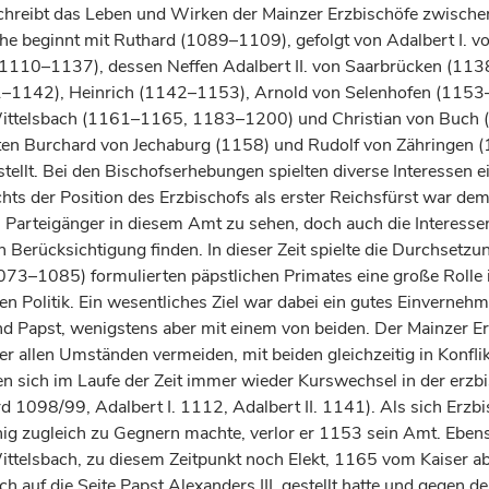
hreibt das Leben und Wirken der Mainzer Erzbischöfe zwisch
he beginnt mit Ruthard (1089–1109), gefolgt von Adalbert I. v
1110–1137), dessen Neffen Adalbert II. von Saarbrücken (11
1–1142), Heinrich (1142–1153), Arnold von Selenhofen (1153
ittelsbach (1161–1165, 1183–1200) und Christian von Buch
ten Burchard von Jechaburg (1158) und Rudolf von Zähringen
tellt. Bei den Bischofserhebungen spielten diverse Interessen e
hts der Position des Erzbischofs als erster Reichsfürst war de
n Parteigänger in diesem Amt zu sehen, doch auch die Interesse
 Berücksichtigung finden. In dieser Zeit spielte die Durchsetzu
1073–1085) formulierten päpstlichen Primates eine große Rolle 
en Politik. Ein wesentliches Ziel war dabei ein gutes Einverneh
nd Papst, wenigstens aber mit einem von beiden. Der Mainzer E
r allen Umständen vermeiden, mit beiden gleichzeitig in Konflik
n sich im Laufe der Zeit immer wieder Kurswechsel in der erzbi
rd 1098/99, Adalbert I. 1112, Adalbert II. 1141). Als sich Erzb
ig zugleich zu Gegnern machte, verlor er 1153 sein Amt. Ebe
ttelsbach, zu diesem Zeitpunkt noch Elekt, 1165 vom Kaiser ab
h auf die Seite Papst Alexanders III. gestellt hatte und gegen 