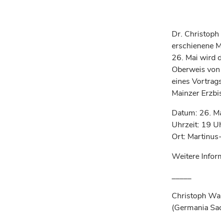
Dr. Christoph
erschienene M
26. Mai wird d
Oberweis von 
eines Vortrag
Mainzer Erzbi
Datum: 26. M
Uhrzeit: 19 U
Ort: Martinus
Weitere Infor
_____
Christoph Wal
(Germania Sac