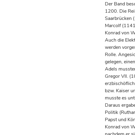
Der Band besc
1200. Die Rei
Saarbrücken (
Marcolf (114
Konrad von W
Auch die Elek
werden vorges
Rolle. Angesic
gelegen, eine
Adels mussten
Gregor VII. (
erzbischöflich
bzw. Kaiser u
musste es unte
Daraus ergabe
Politik (Rutha
Papst und Kön
Konrad von Wi
nachdem er sic