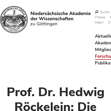
Suche
Presse
Intern
D
Suchen
Aktuell
Akadem
Mitglie
Forsch
Publika
Prof. Dr. Hedwig
Röckelein: Die