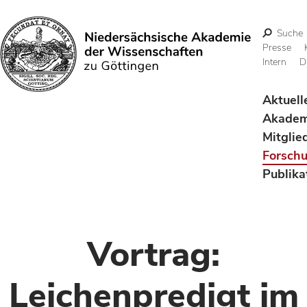
Suche
Presse
Intern
D
Suchen
Aktuell
Akadem
Mitglie
Forsch
Publika
Vortrag:
Leichenpredigt im