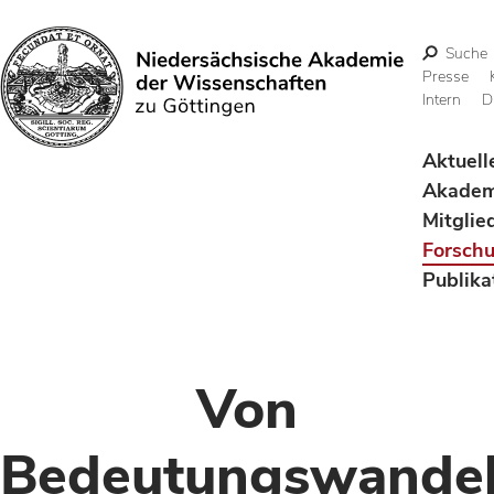
Suche
Presse
Intern
D
Suchen
Aktuell
Akadem
Mitglie
Forsch
Publika
Von
Bedeutungswande