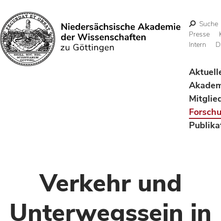
Suche
Presse
Intern
D
Suchen
Aktuell
Akadem
Mitglie
Forsch
Publika
Verkehr und
Unterwegssein in