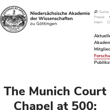
Suche
Presse
Intern
D
Suchen
Aktuell
Akadem
Mitglie
Forsch
Publika
The Munich Court
Chapel at 500: