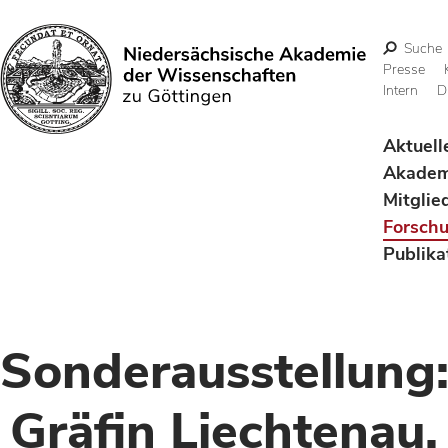
Suche
Presse
Intern
D
Suchen
Aktuell
Akadem
Mitglie
Forsch
Publika
Sonderausstellung
Gräfin Liechtenau.