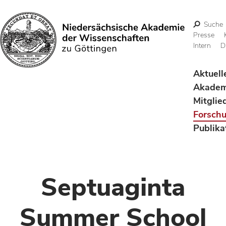
Suche
Presse
Intern
D
Suchen
Aktuell
Akadem
Mitglie
Forsch
Publika
Septuaginta
Summer School