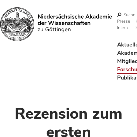
Suche
Presse
Intern
D
Suchen
Aktuell
Akadem
Mitglie
Forsch
Publika
Rezension zum
ersten