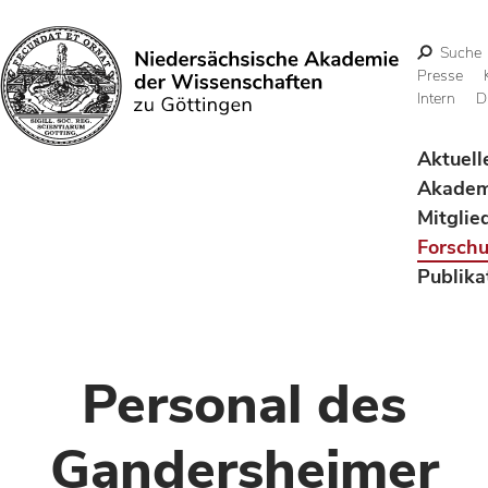
Suche
Presse
Intern
D
Suchen
Aktuell
Akadem
Mitglie
Forsch
Publika
Personal des
Gandersheimer