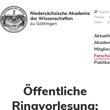
Suche
Presse
Intern
D
Suchen
Aktuell
Akadem
Mitglie
Forsch
Publika
Öffentliche
Ringvorlesung: