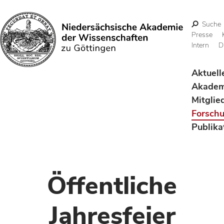
Suche
Presse
Intern
D
Suchen
Aktuell
Akadem
Mitglie
Forsch
Publika
Öffentliche
Jahresfeier