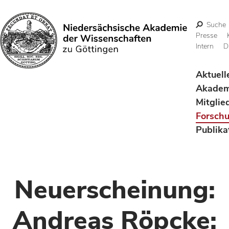
Suche
Presse
Intern
D
Suchen
Aktuell
Akadem
Mitglie
Forsch
Publika
Neuerscheinung:
Andreas Röpcke: