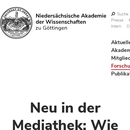
Suche
Presse
Intern
D
Suchen
Aktuell
Akadem
Mitglie
Forsch
Publika
Neu in der
Mediathek: Wie