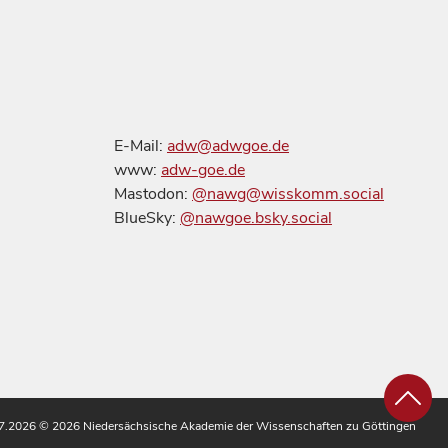
E-Mail:
adw@adwgoe.de
www:
adw-goe.de
Mastodon:
@nawg@wisskomm.social
BlueSky:
@nawgoe.bsky.social
.07.2026
© 2026 Niedersächsische Akademie der Wissenschaften zu Göttingen