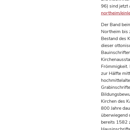
96) sind jetzt
northeim/einl
Der Band bein
Northeim bis 
Bestand des K
dieser ottoni
Bauinschriften
Kirchenaussta
Frömmigkeit. 
zur Hälfte mit
hochmittelalte
Grabinschrift
Bildungsbewus
Kirchen des K
800 Jahre dau
überwiegend du
bereits 1582 
Hausinschrift