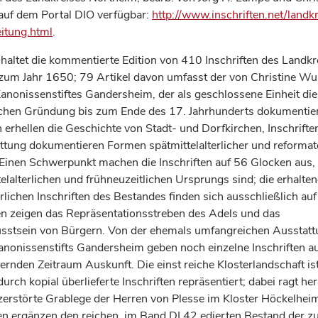
 auf dem Portal DIO verfügbar:
http://www.inschriften.net/landkr
eitung.html
.
haltet die kommentierte Edition von 410 Inschriften des Landkr
zum Jahr 1650; 79 Artikel davon umfasst der von Christine Wul
anonissenstiftes Gandersheim, der als geschlossene Einheit die 
schen Gründung bis zum Ende des 17. Jahrhunderts dokumentier
 erhellen die Geschichte von Stadt- und Dorfkirchen, Inschrifte
ttung dokumentieren Formen spätmittelalterlicher und reformat
Einen Schwerpunkt machen die Inschriften auf 56 Glocken aus, 
telalterlichen und frühneuzeitlichen Ursprungs sind; die erhalte
rlichen Inschriften des Bestandes finden sich ausschließlich au
en zeigen das Repräsentationsstreben des Adels und das
stsein von Bürgern. Von der ehemals umfangreichen Ausstatt
anonissenstifts Gandersheim geben noch einzelne Inschriften a
ernden Zeitraum Auskunft. Die einst reiche Klosterlandschaft is
rch kopial überlieferte Inschriften repräsentiert; dabei ragt he
zerstörte Grablege der Herren von Plesse im Kloster Höckelheim
en ergänzen den reichen, im Band DI 42 edierten Bestand der 