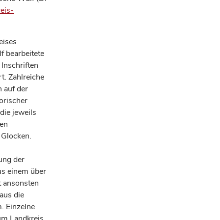
eis-
eises
f bearbeitete
Inschriften
t. Zahlreiche
n auf der
orischer
die jeweils
nen
f Glocken.
ung der
us einem über
t ansonsten
raus die
. Einzelne
zum Landkreis