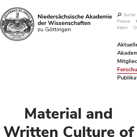
Suche
Presse
Intern
D
Suchen
Aktuell
Akadem
Mitglie
Forsch
Publika
Material and
Written Culture of