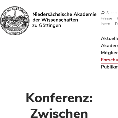
Suche
Presse
Intern
D
Suchen
Aktuell
Akadem
Mitglie
Forsch
Publika
Konferenz:
Zwischen