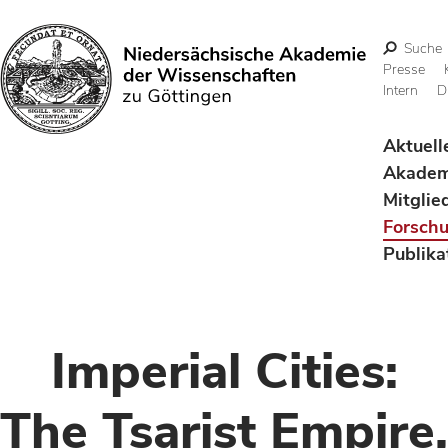
Suche
Presse
Intern
D
Suchen
Aktuell
Akadem
Mitglie
Forsch
Publika
Imperial Cities:
The Tsarist Empire,