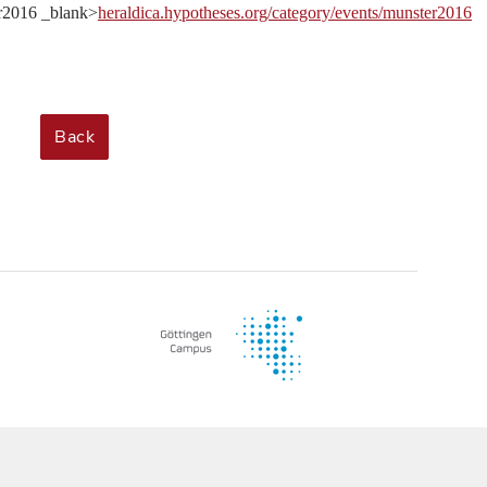
ter2016 _blank>
heraldica.hypotheses.org/category/events/munster2016
Back