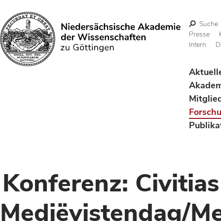
Suche
Presse
Intern
D
Suchen
Aktuell
Akadem
Mitglie
Forsch
Publika
Konferenz: Civitias
Mediëvistendag/Me