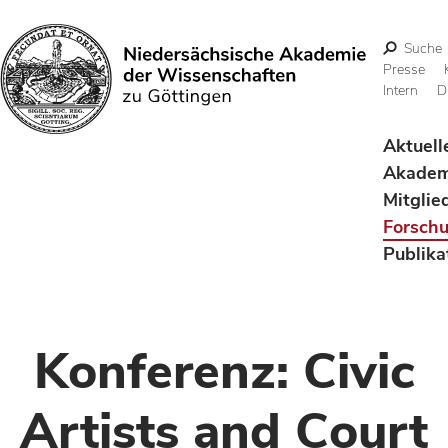
Suche
Presse
Intern
D
Suchen
Aktuell
Akadem
Mitglie
Forsch
Publika
Konferenz: Civic
Artists and Court