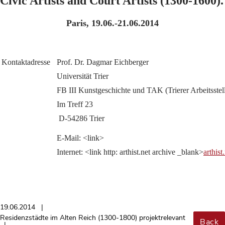
Civic Artists and Court Artists (1300-1600)
Paris, 19.06.-21.06.2014
Kontaktadresse
Prof. Dr. Dagmar Eichberger
Universität Trier
FB III Kunstgeschichte und TAK (Trierer Arbeitsstell
Im Treff 23
 D-54286 Trier
E-Mail: <link>
Internet: <link http: arthist.net archive _blank>
arthist
19.06.2014
Residenzstädte im Alten Reich (1300-1800) projektrelevant
Back