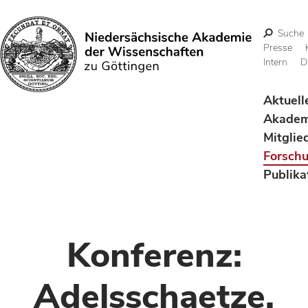
Suche
Presse
Intern
D
Suchen
Aktuell
Akadem
Mitglie
Forsch
Publika
Konferenz:
Adelsschaetze.