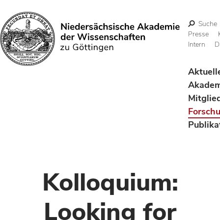
Suche
Presse
Intern
D
Suchen
Aktuell
Akadem
Mitglie
Forsch
Publika
Kolloquium:
Looking for