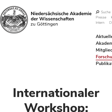
Suche
Presse
Intern
D
Suchen
Aktuell
Akadem
Mitglie
Forsch
Publika
Internationaler
Workshop: