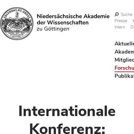
Suche
Presse
Intern
D
Suchen
Aktuell
Akadem
Mitglie
Forsch
Publika
Internationale
Konferenz: