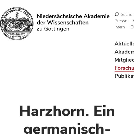
Suche
Presse
Intern
D
Suchen
Aktuell
Akadem
Mitglie
Forsch
Publika
Harzhorn. Ein
germanisch-